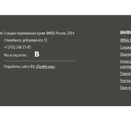
ИНФ
© Станция переливания крови ФМБА России, 2014
г.Челябинск, ул.Воровского, 51
ФМБА Р
+7 (351) 268-25-85
Специа
Лиценз
Мы в соц.сетях:
Адреса
Разработка сайта ВЦ
«ПроМедик»
контро
Полити
Учетна
План п