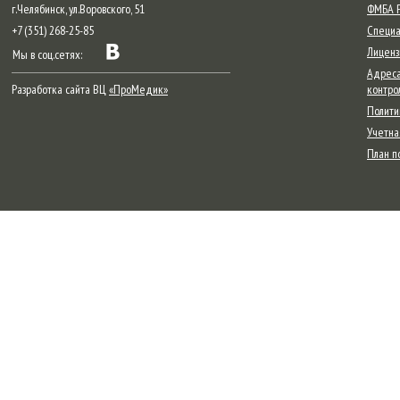
г.Челябинск, ул.Воровского, 51
ФМБА Р
+7 (351) 268-25-85
Специа
Лиценз
Мы в соц.сетях:
Адреса
Разработка сайта ВЦ
«ПроМедик»
контро
Полити
Учетна
План п